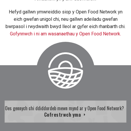
Hefyd gallwn ymwreiddio siop y Open Food Network yn
eich gwefan unigol chi, neu gallwn adeiladu gwefan
bwrpasol i rwydwaith bwyd lleol ar gyfer eich rhanbarth chi.
Gofynnwch i ni am wasanaethau y Open Food Network.
Oes gennych chi ddiddordeb mewn mynd ar y Open Food Network?
Cofrestrwch yma