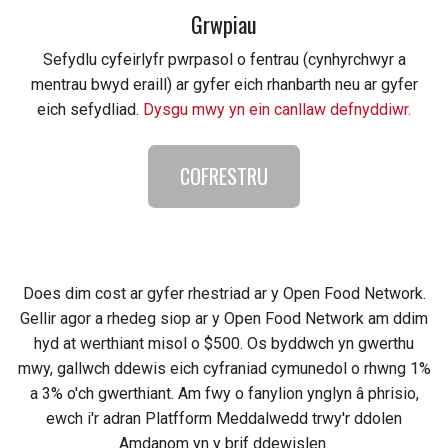
Grwpiau
Sefydlu cyfeirlyfr pwrpasol o fentrau (cynhyrchwyr a
mentrau bwyd eraill) ar gyfer eich rhanbarth neu ar gyfer
eich sefydliad.
Dysgu mwy yn ein canllaw defnyddiwr.
COFRESTRU
Does dim cost ar gyfer rhestriad ar y Open Food Network.
Gellir agor a rhedeg siop ar y Open Food Network am ddim
hyd at werthiant misol o $500. Os byddwch yn gwerthu
mwy, gallwch ddewis eich cyfraniad cymunedol o rhwng 1%
a 3% o'ch gwerthiant. Am fwy o fanylion ynglyn â phrisio,
ewch i'r adran Platfform Meddalwedd trwy'r ddolen
Amdanom yn y brif ddewislen.