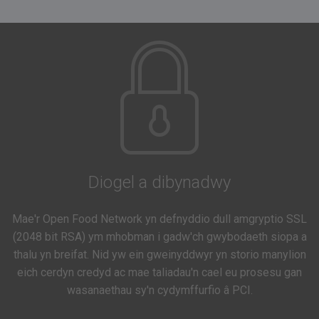
Diogel a dibynadwy
Mae'r Open Food Network yn defnyddio dull amgryptio SSL
(2048 bit RSA) ym mhobman i gadw'ch gwybodaeth siopa a
thalu yn breifat. Nid yw ein gweinyddwyr yn storio manylion
eich cerdyn credyd ac mae taliadau'n cael eu prosesu gan
wasanaethau sy'n cydymffurfio â PCI.