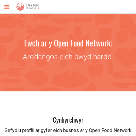
Ewch ar y Open Food Network!
Arddangos eich bwyd hardd.
Cynhyrchwyr
Sefydlu proffil ar gyfer eich busnes ar y Open Food Network