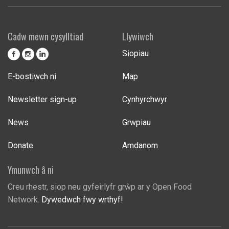
Cadw mewn cysylltiad
Llywiwch
Siopiau
E-bostiwch ni
Map
Newsletter sign-up
Cynhyrchwyr
News
Grwpiau
Donate
Amdanom
Ymunwch â ni
Creu rhestr, siop neu gyfeirlyfr grŵp ar y Open Food
Network.
Dywedwch fwy wrthyf!