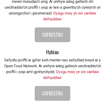
mewn munudau'n unig. Ar unrhyw adeg gallwch chi
uwchraddio'ch proffil i siop ar-lein a gwerthu'ch cynnyrch yn
uniongyrchol i gwsmeriaid.
Dysgu mwy yn ein canllaw
defnyddiwr.
COFRESTRU
Hybiau
Sefydlu proffil ar gyfer eich menter neu sefydliad bwyd ar y
Open Food Network. Ar unrhyw adeg gallwch uwchraddio'ch
proffil i siop aml-gynhyrchydd.
Dysgu mwy yn ein canllaw
defnyddiwr.
COFRESTRU